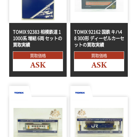
TOMIX 92383 相模鉄道 1
TOMIX 92162 国鉄 キハ4
1000系 増結 6両 セットの
8 300形 ディーゼルカーセ
買取実績
ットの買取実績
買取価格
買取価格
ASK
ASK