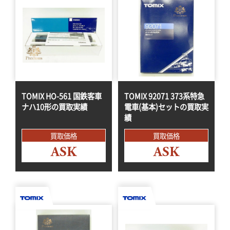
TOMIX HO-561 国鉄客車
TOMIX 92071 373系特急
ナハ10形の買取実績
電車(基本)セットの買取実
績
買取価格
買取価格
ASK
ASK