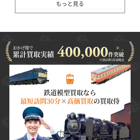
もっと見る
おかげ様で
400,000
累計買取実績
件突破
※2023年1月末時点
鉄道模型買取なら
最短訪問30分
×
高価買取
の買取侍