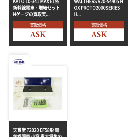
KATO 10-341 MAX E1系
WALTHERS 920-54405 N
新幹線電車・増結セット
OX PROTO2000SERIES
Nゲージの買取実...
H...
買取価格
買取価格
ASK
ASK
天賞堂 72020 EF58形 電
気機関車 小窓 青大将色の