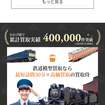
もっと見る
おかげ様で
400,000
累計買取実績
件突破
※2023年1月末時点
鉄道模型買取なら
最短訪問30分
×
高価買取
の買取侍