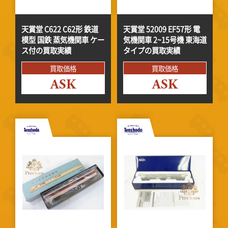
天賞堂 C622 C62形 鉄道
天賞堂 52009 EF57形 電
模型 国鉄 蒸気機関車 ケー
気機関車 2~15号機 東海道
ス付の買取実績
タイプの買取実績
買取価格
買取価格
ASK
ASK