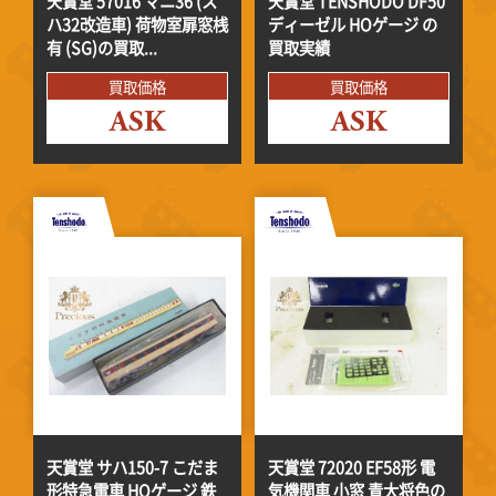
天賞堂 57016 マニ36 (ス
天賞堂 TENSHODO DF50
ハ32改造車) 荷物室扉窓桟
ディーゼル HOゲージ の
有 (SG)の買取...
買取実績
買取価格
買取価格
ASK
ASK
天賞堂 サハ150-7 こだま
天賞堂 72020 EF58形 電
形特急電車 HOゲージ 鉄
気機関車 小窓 青大将色の