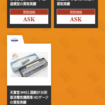
道模型の買取実績
買取実績
買取価格
買取価格
ASK
ASK
天賞堂 №451 国鉄EF30形
直流電気機関車 HOゲージ
の買取実績