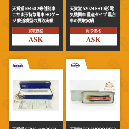
天賞堂 №460 2等付随車
天賞堂 52024 EH10形 電
こだま形特急電車 HOゲー
気機関車 量産タイプ 黒台
ジ 鉄道模型の買取実績
車の買取実績
買取価格
買取価格
ASK
ASK